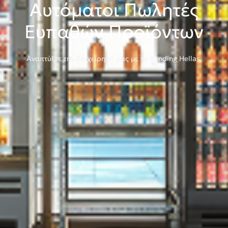
Αυτόματοι Πωλητές
Ευπαθών Προϊόντων
Αναπτύξτε την Επιχείρησή σας με τη Vending Hellas.