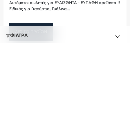
Αυτόματοι πωλητές για ΕΥΑΊΣΘΗΤΑ - ΕΥΠΑΘΉ προϊόντα !!
Ειδικός για Γιαούρτια, Γυάλινα...
ΔΕΣ ΤΟ ΠΡΟΪΟΝ
ΦΙΛΤΡΑ
ΑΥΤΌΜΑΤΟΙ ΠΩΛΗΤΈΣ
ΕΦΑΡΜΟΓΗ
ΕΚΚΑΘΑΡΙΣΗ ΟΛΩΝ
Σαν αποκλειστικοί και επίσημα αντιπρόσωποι Ελλάδος &
Κύπρου των εργοστασίων της AZKOYEN , BRUNIMAT και
COGES και με τη βοήθεια του τεχνικού μας τμήματος, που