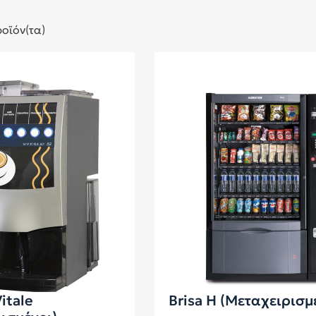
οϊόν(τα)
itale
Brisa H (Μεταχειρισμ