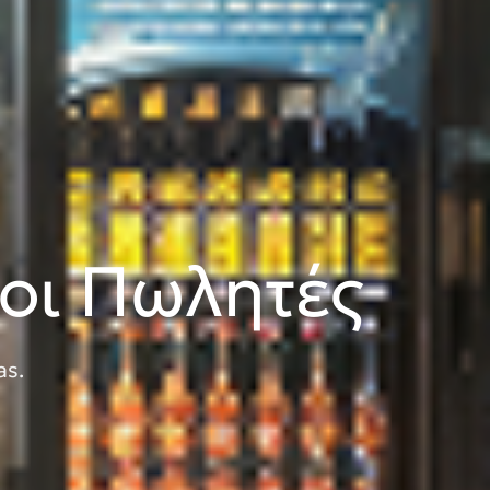
οι Πωλητές
as.