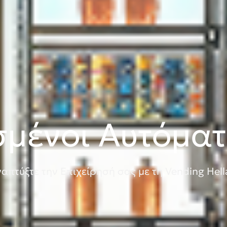
σμένοι Αυτόματ
απτύξτε την Επιχείρησή σας με τη Vending Hell