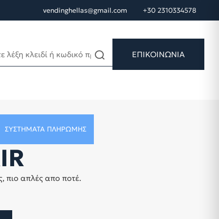
vendinghellas@gmail.com
+30 2310334578
ΕΠΙΚΟΙΝΩΝΙΑ
ΣΥΣΤΉΜΑΤΑ ΠΛΗΡΩΜΉΣ
AIR
 πιο απλές απο ποτέ.