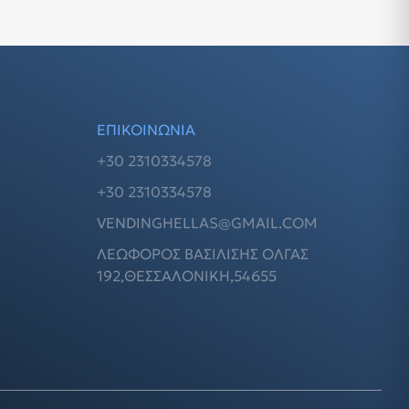
ΕΠΙΚΟΙΝΩΝΙΑ
+30 2310334578
+30 2310334578
VENDINGHELLAS@GMAIL.COM
ΛΕΩΦΌΡΟΣ ΒΑΣΙΛΙΣΗΣ ΟΛΓΑΣ
192,ΘΕΣΣΑΛΟΝΙΚΗ,54655